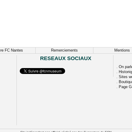
ire FC Nantes
Remerciements
Mentions
RESEAUX SOCIAUX
.
On parl
.
Histori
.
Sites w
.
Boutiq
.
Page G