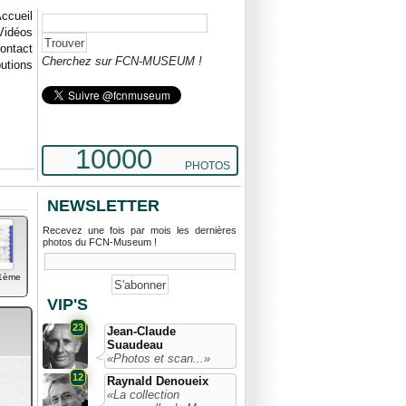
ccueil
Vidéos
ontact
Cherchez sur FCN-MUSEUM !
butions
10000
PHOTOS
NEWSLETTER
Recevez une fois par mois les dernières
photos du FCN-Museum !
21ème
VIP'S
23
Jean-Claude
Suaudeau
«Photos et scan...»
12
Raynald Denoueix
«La collection