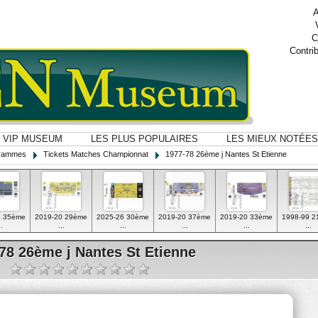
A
C
Contri
VIP MUSEUM
LES PLUS POPULAIRES
LES MIEUX NOTÉES
ogrammes
Tickets Matches Championnat
1977-78 26ème j Nantes St Etienne
3 35ème
2019-20 29ème
2025-26 30ème
2019-20 37ème
2019-20 33ème
1998-99 
..
...
...
...
...
...
78 26ème j Nantes St Etienne