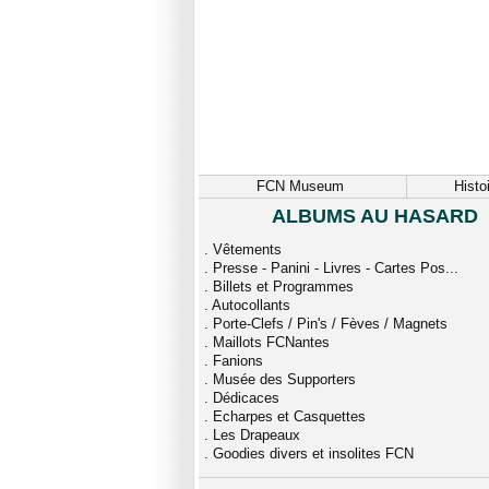
FCN Museum
Histo
ALBUMS AU HASARD
.
Vêtements
.
Presse - Panini - Livres - Cartes Pos...
.
Billets et Programmes
.
Autocollants
.
Porte-Clefs / Pin's / Fèves / Magnets
.
Maillots FCNantes
.
Fanions
.
Musée des Supporters
.
Dédicaces
.
Echarpes et Casquettes
.
Les Drapeaux
.
Goodies divers et insolites FCN