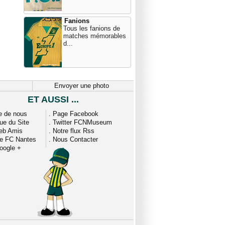
Fanions
Tous les fanions de
matches mémorables
d...
Envoyer une photo
ET AUSSI ...
e de nous
.
Page Facebook
que du Site
.
Twitter FCNMuseum
eb Amis
.
Notre flux Rss
ue FC Nantes
.
Nous Contacter
oogle +