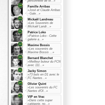
personnelle de M...»
18
Famille Arribas
«José et Claude Arribas
- Gale...»
33
Mickaël Landreau
«Les Souvenirs de
Mickaël Landr...»
11
Patrice Loko
«Patrice Loko - Cette
galerie a...»
12
Maxime Bossis
«Les souvenirs de
Maxime Bossis ...»
15
Bernard Blanchet
«Meilleur buteur du FCN
avec 111...»
15
Jacky Simon
«73 buts en D1 avec le
FC Nantes...»
24
Olivier Quint
«Les souvenirs du FC
Nantes d'Ol...»
67
VIP en Vrac
«Dans cette super
catégorie, no...»