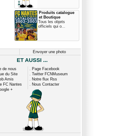
Produits catalogue
et Boutique
Tous les objets
officiels qui o...
Envoyer une photo
ET AUSSI ...
e de nous
.
Page Facebook
que du Site
.
Twitter FCNMuseum
eb Amis
.
Notre flux Rss
ue FC Nantes
.
Nous Contacter
oogle +