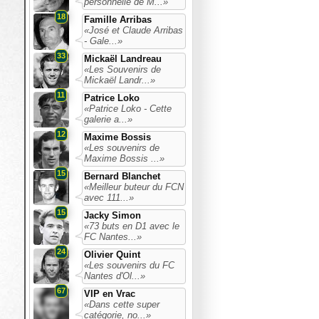
personnelle de M...»
18
Famille Arribas
«José et Claude Arribas
- Gale...»
33
Mickaël Landreau
«Les Souvenirs de
Mickaël Landr...»
11
Patrice Loko
«Patrice Loko - Cette
galerie a...»
12
Maxime Bossis
«Les souvenirs de
Maxime Bossis ...»
15
Bernard Blanchet
«Meilleur buteur du FCN
avec 111...»
15
Jacky Simon
«73 buts en D1 avec le
FC Nantes...»
24
Olivier Quint
«Les souvenirs du FC
Nantes d'Ol...»
67
VIP en Vrac
«Dans cette super
catégorie, no...»