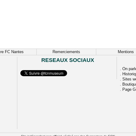
ire FC Nantes
Remerciements
Mentions
RESEAUX SOCIAUX
.
On parl
.
Histori
.
Sites w
.
Boutiq
.
Page G