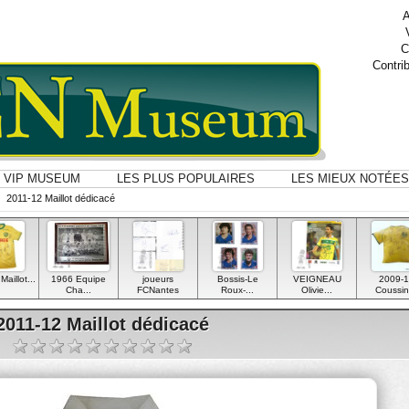
A
C
Contri
VIP MUSEUM
LES PLUS POPULAIRES
LES MIEUX NOTÉES
2011-12 Maillot dédicacé
aillot...
1966 Equipe
joueurs
Bossis-Le
VEIGNEAU
2009-1
Cha...
FCNantes
Roux-...
Olivie...
Coussin.
2011-12 Maillot dédicacé