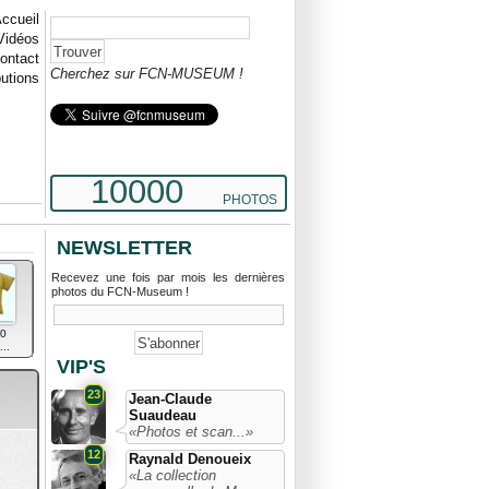
ccueil
Vidéos
ontact
Cherchez sur FCN-MUSEUM !
butions
10000
PHOTOS
NEWSLETTER
Recevez une fois par mois les dernières
photos du FCN-Museum !
0
..
VIP'S
23
Jean-Claude
Suaudeau
«Photos et scan...»
12
Raynald Denoueix
«La collection