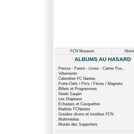
FCN Museum
Histo
ALBUMS AU HASARD
.
Presse - Panini - Livres - Cartes Pos...
.
Vêtements
.
Calendrier FC Nantes
.
Porte-Clefs / Pin's / Fèves / Magnets
.
Billets et Programmes
.
Stade Saupin
.
Les Drapeaux
.
Echarpes et Casquettes
.
Maillots FCNantes
.
Goodies divers et insolites FCN
.
Multimédias
.
Musée des Supporters