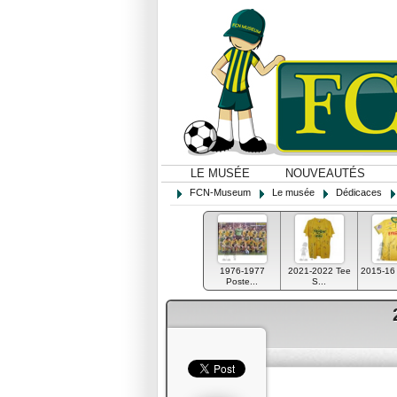
LE MUSÉE
NOUVEAUTÉS
FCN-Museum
Le musée
Dédicaces
1976-1977
2021-2022 Tee
2015-16 M
Poste...
S...