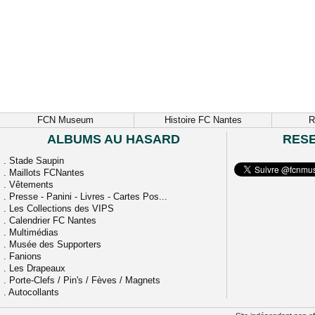
FCN Museum
Histoire FC Nantes
R
ALBUMS AU HASARD
RES
.
Stade Saupin
.
Maillots FCNantes
.
Vêtements
.
Presse - Panini - Livres - Cartes Pos...
.
Les Collections des VIPS
.
Calendrier FC Nantes
.
Multimédias
.
Musée des Supporters
.
Fanions
.
Les Drapeaux
.
Porte-Clefs / Pin's / Fèves / Magnets
.
Autocollants