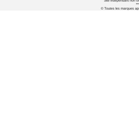
Site indépendant non of
**
© Toutes les marques appa