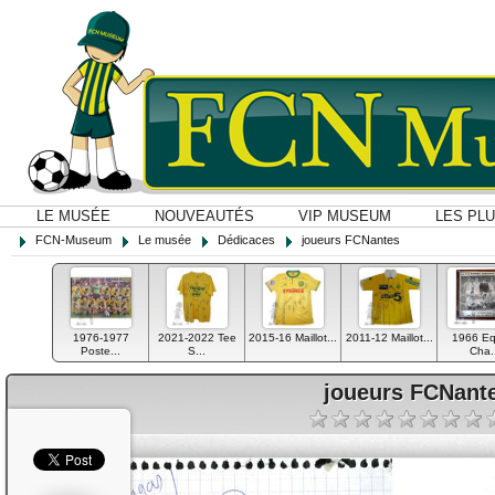
LE MUSÉE
NOUVEAUTÉS
VIP MUSEUM
LES PL
FCN-Museum
Le musée
Dédicaces
joueurs FCNantes
1976-1977
2021-2022 Tee
2015-16 Maillot...
2011-12 Maillot...
1966 Eq
Poste...
S...
Cha.
joueurs FCNant