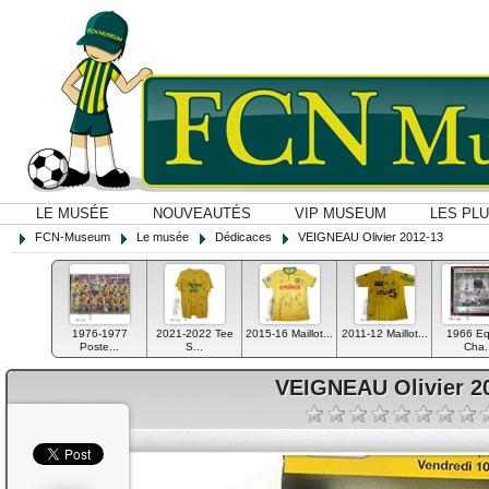
LE MUSÉE
NOUVEAUTÉS
VIP MUSEUM
LES PL
FCN-Museum
Le musée
Dédicaces
VEIGNEAU Olivier 2012-13
1976-1977
2021-2022 Tee
2015-16 Maillot...
2011-12 Maillot...
1966 Eq
Poste...
S...
Cha.
VEIGNEAU Olivier 2