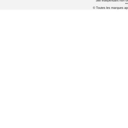
Site indépendant non of
**
© Toutes les marques appa