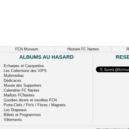
FCN Museum
Histoire FC Nantes
R
ALBUMS AU HASARD
RES
.
Echarpes et Casquettes
.
Les Collections des VIPS
.
Multimédias
.
Dédicaces
.
Musée des Supporters
.
Calendrier FC Nantes
.
Maillots FCNantes
.
Goodies divers et insolites FCN
.
Porte-Clefs / Pin's / Fèves / Magnets
.
Les Drapeaux
.
Billets et Programmes
.
Vêtements