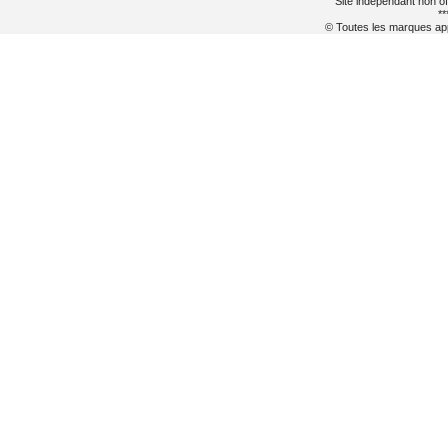
Site indépendant non of
**
© Toutes les marques appa