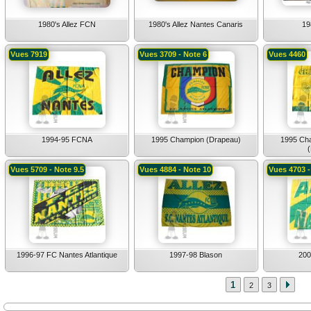
1980's Allez FCN
1980's Allez Nantes Canaris
19
Vues 7919
Vues 3709 - Note 6
Vues 4460
1994-95 FCNA
1995 Champion (Drapeau)
1995 Ch
Vues 5709 - Note 9.5
Vues 4884 - Note 10
Vues 4703 -
1996-97 FC Nantes Atlantique
1997-98 Blason
200
1
2
3