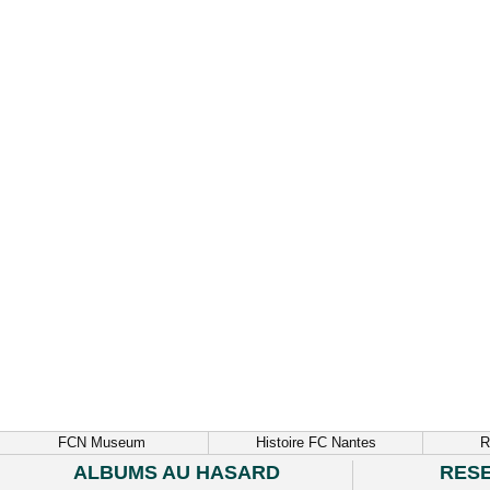
FCN Museum
Histoire FC Nantes
R
ALBUMS AU HASARD
RES