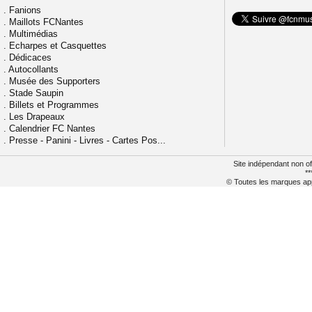
.
Fanions
.
Maillots FCNantes
.
Multimédias
.
Echarpes et Casquettes
.
Dédicaces
.
Autocollants
.
Musée des Supporters
.
Stade Saupin
.
Billets et Programmes
.
Les Drapeaux
.
Calendrier FC Nantes
.
Presse - Panini - Livres - Cartes Pos...
Site indépendant non of
**
© Toutes les marques appa