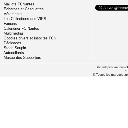
.
Maillots FCNantes
.
Echarpes et Casquettes
.
Vêtements
.
Les Collections des VIPS
.
Fanions
.
Calendrier FC Nantes
.
Multimédias
.
Goodies divers et insolites FCN
.
Dédicaces
.
Stade Saupin
.
Autocollants
.
Musée des Supporters
Site indépendant non of
**
© Toutes les marques appa