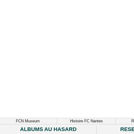
FCN Museum
Histoire FC Nantes
R
ALBUMS AU HASARD
RES