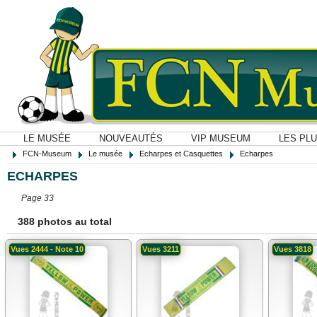
LE MUSÉE
NOUVEAUTÉS
VIP MUSEUM
LES PL
FCN-Museum
Le musée
Echarpes et Casquettes
Echarpes
ECHARPES
Page 33
388 photos au total
Vues 2444 - Note 10
Vues 3211
Vues 3818