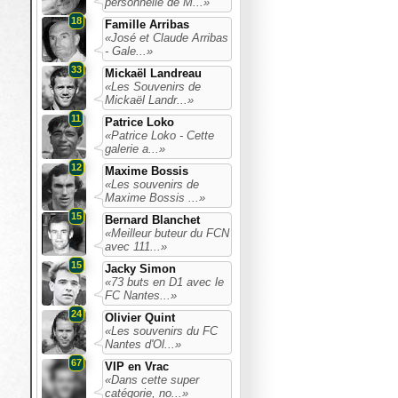
personnelle de M...»
18
Famille Arribas
«José et Claude Arribas
- Gale...»
33
Mickaël Landreau
«Les Souvenirs de
Mickaël Landr...»
11
Patrice Loko
«Patrice Loko - Cette
galerie a...»
12
Maxime Bossis
«Les souvenirs de
Maxime Bossis ...»
15
Bernard Blanchet
«Meilleur buteur du FCN
avec 111...»
15
Jacky Simon
«73 buts en D1 avec le
FC Nantes...»
24
Olivier Quint
«Les souvenirs du FC
Nantes d'Ol...»
67
VIP en Vrac
«Dans cette super
catégorie, no...»