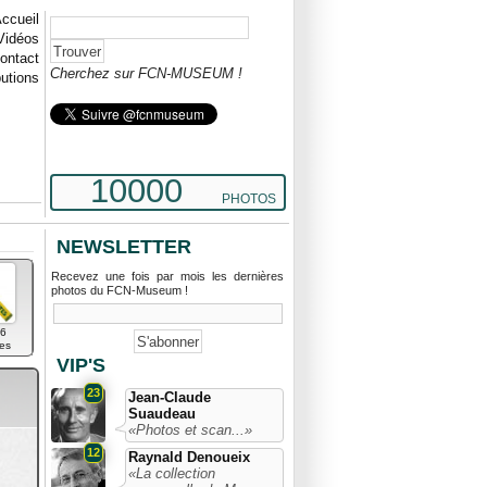
ccueil
Vidéos
ontact
Cherchez sur FCN-MUSEUM !
butions
10000
PHOTOS
NEWSLETTER
Recevez une fois par mois les dernières
photos du FCN-Museum !
6
es
VIP'S
23
Jean-Claude
Suaudeau
«Photos et scan...»
12
Raynald Denoueix
«La collection