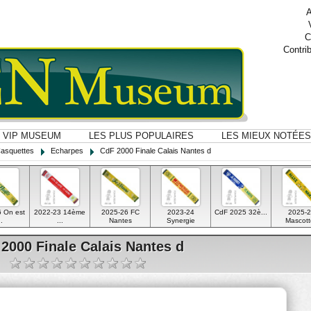
A
C
Contri
VIP MUSEUM
LES PLUS POPULAIRES
LES MIEUX NOTÉES
Casquettes
Echarpes
CdF 2000 Finale Calais Nantes d
 On est
2022-23 14ème
2025-26 FC
2023-24
CdF 2025 32è...
2025-2
..
...
Nantes
Synergie
Mascott
2000 Finale Calais Nantes d