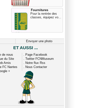
Fournitures
Pour la rentrée des
classes, équipez vo...
Envoyer une photo
ET AUSSI ...
e de nous
.
Page Facebook
que du Site
.
Twitter FCNMuseum
eb Amis
.
Notre flux Rss
ue FC Nantes
.
Nous Contacter
oogle +