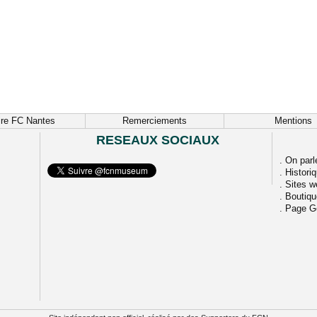
ire FC Nantes
Remerciements
Mentions
RESEAUX SOCIAUX
.
On parl
.
Histori
.
Sites w
.
Boutiq
.
Page G