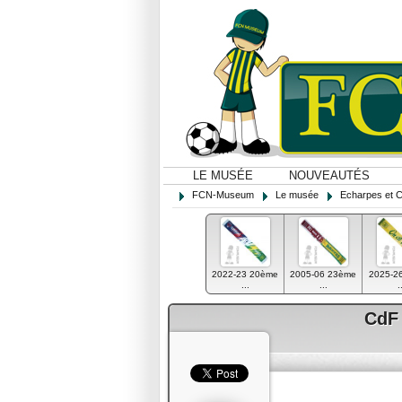
LE MUSÉE
NOUVEAUTÉS
FCN-Museum
Le musée
Echarpes et 
2022-23 20ème
2005-06 23ème
2025-26
...
...
.
CdF 