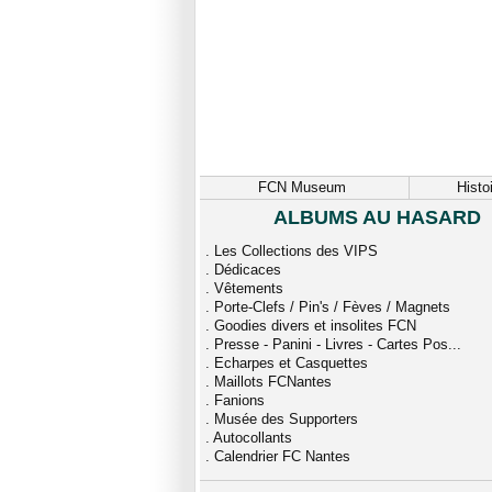
FCN Museum
Histo
ALBUMS AU HASARD
.
Les Collections des VIPS
.
Dédicaces
.
Vêtements
.
Porte-Clefs / Pin's / Fèves / Magnets
.
Goodies divers et insolites FCN
.
Presse - Panini - Livres - Cartes Pos...
.
Echarpes et Casquettes
.
Maillots FCNantes
.
Fanions
.
Musée des Supporters
.
Autocollants
.
Calendrier FC Nantes