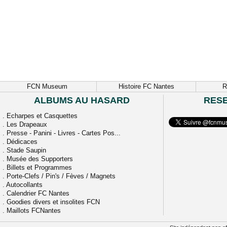
FCN Museum
Histoire FC Nantes
R
ALBUMS AU HASARD
RES
.
Echarpes et Casquettes
.
Les Drapeaux
.
Presse - Panini - Livres - Cartes Pos...
.
Dédicaces
.
Stade Saupin
.
Musée des Supporters
.
Billets et Programmes
.
Porte-Clefs / Pin's / Fèves / Magnets
.
Autocollants
.
Calendrier FC Nantes
.
Goodies divers et insolites FCN
.
Maillots FCNantes