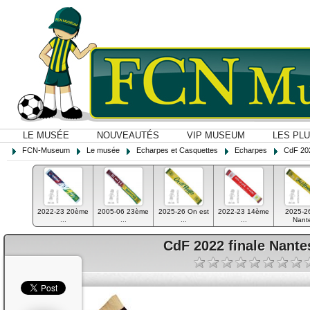
LE MUSÉE
NOUVEAUTÉS
VIP MUSEUM
LES PL
FCN-Museum
Le musée
Echarpes et Casquettes
Echarpes
CdF 202
2022-23 20ème
2005-06 23ème
2025-26 On est
2022-23 14ème
2025-2
...
...
...
...
Nant
CdF 2022 finale Nante