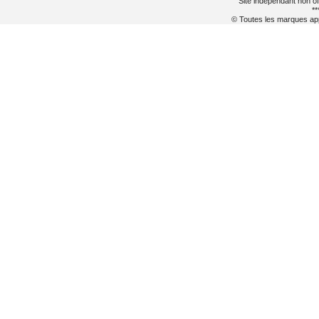
Site indépendant non of
**
© Toutes les marques appa