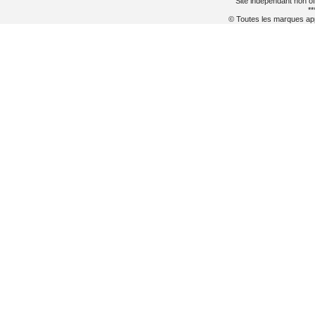
Site indépendant non of
**
© Toutes les marques appa