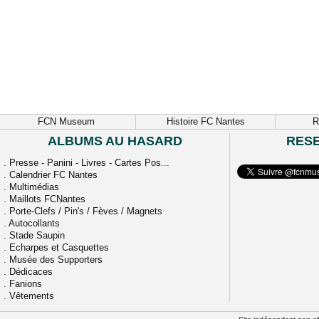
FCN Museum
Histoire FC Nantes
R
ALBUMS AU HASARD
RES
.
Presse - Panini - Livres - Cartes Pos...
.
Calendrier FC Nantes
.
Multimédias
.
Maillots FCNantes
.
Porte-Clefs / Pin's / Fèves / Magnets
.
Autocollants
.
Stade Saupin
.
Echarpes et Casquettes
.
Musée des Supporters
.
Dédicaces
.
Fanions
.
Vêtements