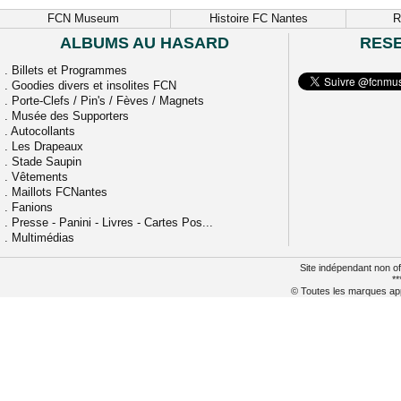
FCN Museum
Histoire FC Nantes
R
ALBUMS AU HASARD
RES
.
Billets et Programmes
.
Goodies divers et insolites FCN
.
Porte-Clefs / Pin's / Fèves / Magnets
.
Musée des Supporters
.
Autocollants
.
Les Drapeaux
.
Stade Saupin
.
Vêtements
.
Maillots FCNantes
.
Fanions
.
Presse - Panini - Livres - Cartes Pos...
.
Multimédias
Site indépendant non of
**
© Toutes les marques appa