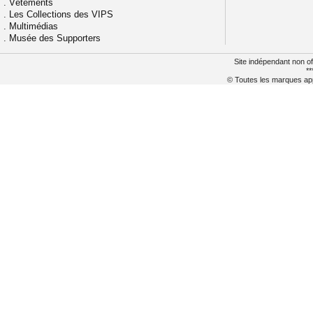
.
Vêtements
.
Les Collections des VIPS
.
Multimédias
.
Musée des Supporters
Site indépendant non of
**
© Toutes les marques appa