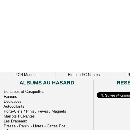
FCN Museum
Histoire FC Nantes
R
ALBUMS AU HASARD
RES
.
Echarpes et Casquettes
.
Fanions
.
Dédicaces
.
Autocollants
.
Porte-Clefs / Pin's / Fèves / Magnets
.
Maillots FCNantes
.
Les Drapeaux
.
Presse - Panini - Livres - Cartes Pos...