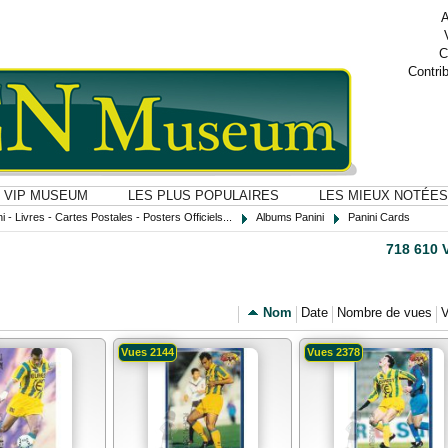
A
C
Contri
VIP MUSEUM
LES PLUS POPULAIRES
LES MIEUX NOTÉES
i - Livres - Cartes Postales - Posters Officiels...
Albums Panini
Panini Cards
718 610 
Nom
Date
Nombre de vues
V
Vues 2144
Vues 2378