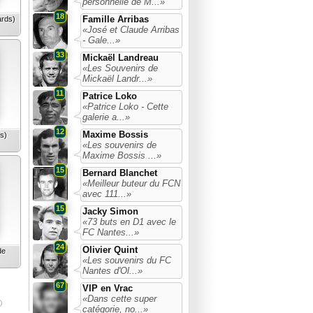
personnelle de M...»
18
Famille Arribas
rds)
«José et Claude Arribas
- Gale...»
33
Mickaël Landreau
«Les Souvenirs de
Mickaël Landr...»
11
Patrice Loko
«Patrice Loko - Cette
galerie a...»
12
Maxime Bossis
s)
«Les souvenirs de
Maxime Bossis ...»
15
Bernard Blanchet
«Meilleur buteur du FCN
avec 111...»
15
Jacky Simon
«73 buts en D1 avec le
FC Nantes...»
24
Olivier Quint
de
«Les souvenirs du FC
Nantes d'Ol...»
67
VIP en Vrac
«Dans cette super
catégorie, no...»