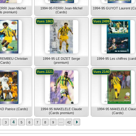
ERRI Jean-Michel
1994-95 FERRI Jean-Michel
1994-95 GUYOT Laurent (Ca
ds premium)
(Cards)
Vues 1863
Vues 2499
REMBEU Christian
1994-95 LE DIZET Serge
1994-95 Les chiffres (card
(Cards)
(premium)
Vues 2221
Vues 2140
O Patrice (Cards)
1994-95 MAKELELE Claude
1994-95 MAKELELE Clau
(Cards premium)
(Cards)
...
4
3
5
6
7
8
9
42