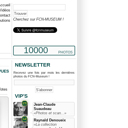
ccueil
Vidéos
ontact
Cherchez sur FCN-MUSEUM !
butions
10000
PHOTOS
NEWSLETTER
VUES
Recevez une fois par mois les dernières
photos du FCN-Museum !
otes
VIP'S
23
Jean-Claude
Suaudeau
«Photos et scan...»
12
Raynald Denoueix
«La collection