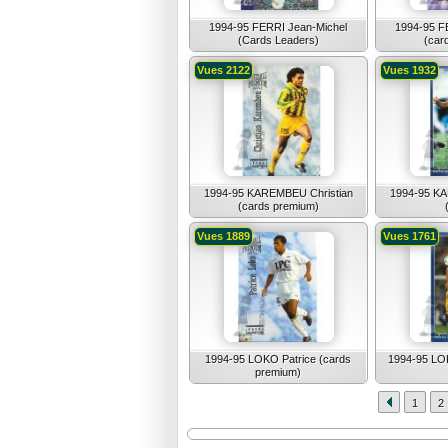
1994-95 FERRI Jean-Michel
1994-95 F
(Cards Leaders)
(car
Vues 2122
Vues 1932
1994-95 KAREMBEU Christian
1994-95 KA
(cards premium)
Vues 1889
Vues 1761
1994-95 LOKO Patrice (cards
1994-95 LOK
premium)
1
2