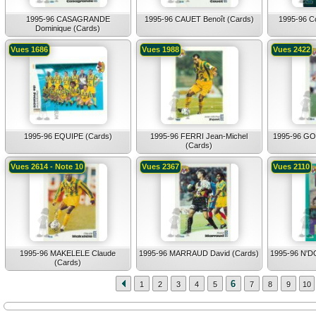
1995-96 CASAGRANDE
1995-96 CAUET Benoît (Cards)
1995-96 C
Dominique (Cards)
Vues 1686
Vues 1988
Vues 2422
1995-96 EQUIPE (Cards)
1995-96 FERRI Jean-Michel
1995-96 G
(Cards)
Vues 2614 - Note 10
Vues 2367
Vues 2110
1995-96 MAKELELE Claude
1995-96 MARRAUD David (Cards)
1995-96 N'D
(Cards)
6
1
2
3
4
5
7
8
9
10