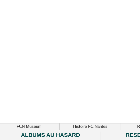
FCN Museum
Histoire FC Nantes
R
ALBUMS AU HASARD
RES