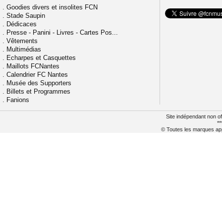
.
Goodies divers et insolites FCN
.
Stade Saupin
.
Dédicaces
.
Presse - Panini - Livres - Cartes Pos...
.
Vêtements
.
Multimédias
.
Echarpes et Casquettes
.
Maillots FCNantes
.
Calendrier FC Nantes
.
Musée des Supporters
.
Billets et Programmes
.
Fanions
Site indépendant non of
**
© Toutes les marques appa