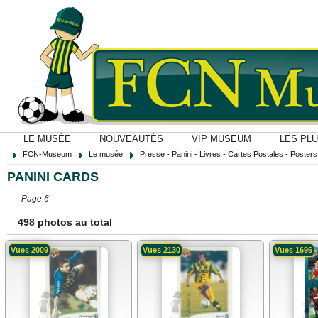
LE MUSÉE
NOUVEAUTÉS
VIP MUSEUM
LES PL
FCN-Museum
Le musée
Presse - Panini - Livres - Cartes Postales - Posters O
PANINI CARDS
Page 6
498 photos au total
Vues 2009
Vues 2130
Vues 1696