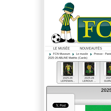
LE MUSÉE
NOUVEAUTÉS
FCN-Museum
Le musée
Presse - Panin
2025-26 ABLINE Matthis (Cards)
2025-26
2025-26
202
LEPENAN...
LEROUX ...
GUIRA
202