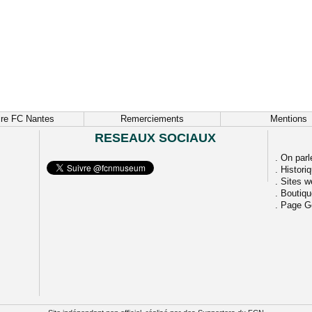
ire FC Nantes
Remerciements
Mentions
RESEAUX SOCIAUX
.
On parl
.
Histori
.
Sites w
.
Boutiq
.
Page G