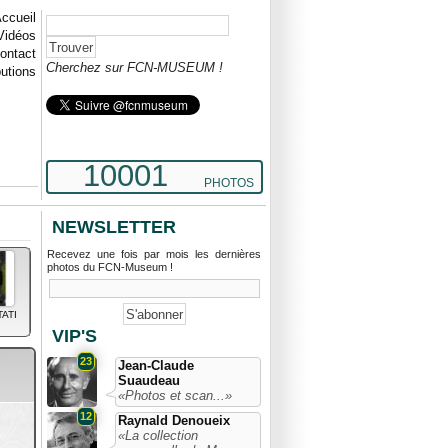
ccueil
Vidéos
ontact
Cherchez sur FCN-MUSEUM !
butions
10001
PHOTOS
NEWSLETTER
Recevez une fois par mois les dernières
photos du FCN-Museum !
TATI
VIP'S
23
Jean-Claude
Suaudeau
«Photos et scan...»
12
Raynald Denoueix
«La collection