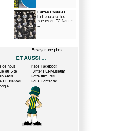
Cartes Postales
La Beaujoire, les
joueurs du FC Nantes
...
Envoyer une photo
ET AUSSI ...
e de nous
.
Page Facebook
que du Site
.
Twitter FCNMuseum
eb Amis
.
Notre flux Rss
ue FC Nantes
.
Nous Contacter
oogle +