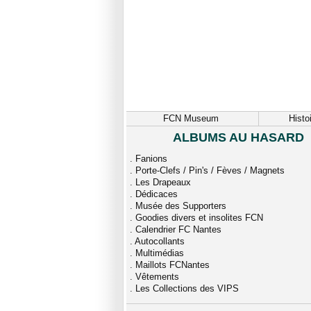
FCN Museum
Histo
ALBUMS AU HASARD
.
Fanions
.
Porte-Clefs / Pin's / Fèves / Magnets
.
Les Drapeaux
.
Dédicaces
.
Musée des Supporters
.
Goodies divers et insolites FCN
.
Calendrier FC Nantes
.
Autocollants
.
Multimédias
.
Maillots FCNantes
.
Vêtements
.
Les Collections des VIPS