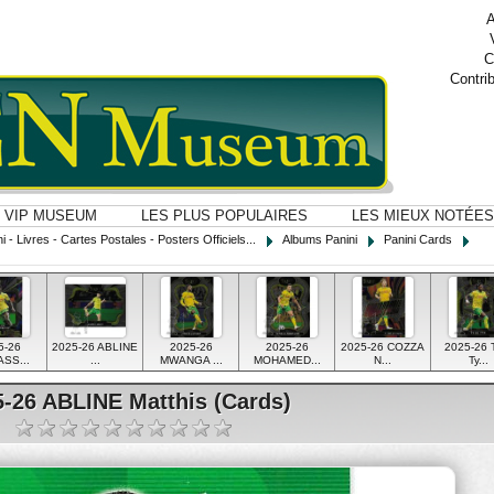
A
C
Contri
VIP MUSEUM
LES PLUS POPULAIRES
LES MIEUX NOTÉES
i - Livres - Cartes Postales - Posters Officiels...
Albums Panini
Panini Cards
5-26
2025-26 ABLINE
2025-26
2025-26
2025-26 COZZA
2025-26 
SS...
...
MWANGA ...
MOHAMED...
N...
Ty...
5-26 ABLINE Matthis (Cards)