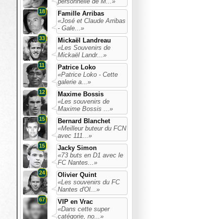
personnelle de M...»
18
Famille Arribas
«José et Claude Arribas
- Gale...»
33
Mickaël Landreau
«Les Souvenirs de
Mickaël Landr...»
11
Patrice Loko
«Patrice Loko - Cette
galerie a...»
12
Maxime Bossis
«Les souvenirs de
Maxime Bossis ...»
15
Bernard Blanchet
«Meilleur buteur du FCN
avec 111...»
15
Jacky Simon
«73 buts en D1 avec le
FC Nantes...»
24
Olivier Quint
«Les souvenirs du FC
Nantes d'Ol...»
67
VIP en Vrac
«Dans cette super
catégorie, no...»