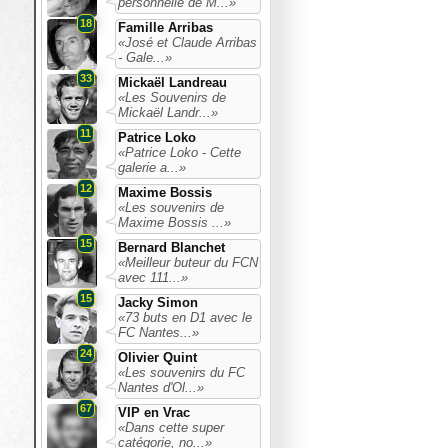
personnelle de M...»
18
Famille Arribas
«José et Claude Arribas
- Gale...»
33
Mickaël Landreau
«Les Souvenirs de
Mickaël Landr...»
11
Patrice Loko
«Patrice Loko - Cette
galerie a...»
12
Maxime Bossis
«Les souvenirs de
Maxime Bossis ...»
15
Bernard Blanchet
«Meilleur buteur du FCN
avec 111...»
15
Jacky Simon
«73 buts en D1 avec le
FC Nantes...»
24
Olivier Quint
«Les souvenirs du FC
Nantes d'Ol...»
67
VIP en Vrac
«Dans cette super
catégorie, no...»