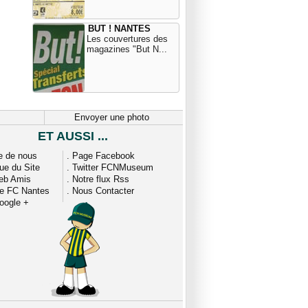
BUT ! NANTES
Les couvertures des
magazines "But N...
Envoyer une photo
ET AUSSI ...
e de nous
.
Page Facebook
que du Site
.
Twitter FCNMuseum
eb Amis
.
Notre flux Rss
ue FC Nantes
.
Nous Contacter
oogle +