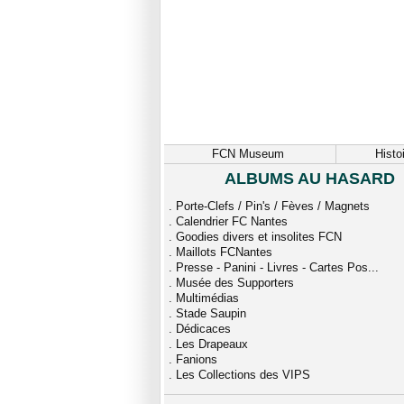
FCN Museum
Histo
ALBUMS AU HASARD
.
Porte-Clefs / Pin's / Fèves / Magnets
.
Calendrier FC Nantes
.
Goodies divers et insolites FCN
.
Maillots FCNantes
.
Presse - Panini - Livres - Cartes Pos...
.
Musée des Supporters
.
Multimédias
.
Stade Saupin
.
Dédicaces
.
Les Drapeaux
.
Fanions
.
Les Collections des VIPS