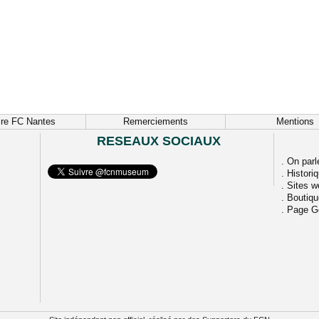
ire FC Nantes
Remerciements
Mentions
RESEAUX SOCIAUX
.
On parl
.
Histori
.
Sites w
.
Boutiq
.
Page G