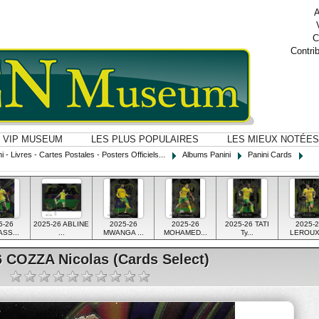
A
C
Contri
VIP MUSEUM
LES PLUS POPULAIRES
LES MIEUX NOTÉES
i - Livres - Cartes Postales - Posters Officiels...
Albums Panini
Panini Cards
5-26
2025-26 ABLINE
2025-26
2025-26
2025-26 TATI
2025-2
SS...
...
MWANGA ...
MOHAMED...
Ty...
LEROUX 
6 COZZA Nicolas (Cards Select)