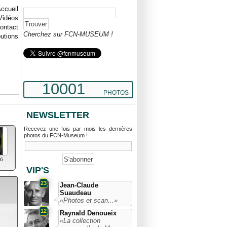
ccueil
Vidéos
ontact
Cherchez sur FCN-MUSEUM !
butions
10001
PHOTOS
NEWSLETTER
Recevez une fois par mois les dernières
photos du FCN-Museum !
6
...
VIP'S
23
Jean-Claude
Suaudeau
«Photos et scan...»
12
Raynald Denoueix
«La collection