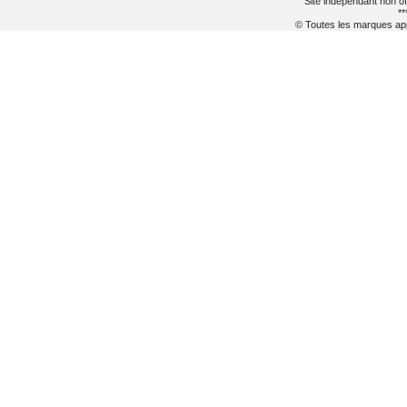
Site indépendant non of
**
© Toutes les marques appa