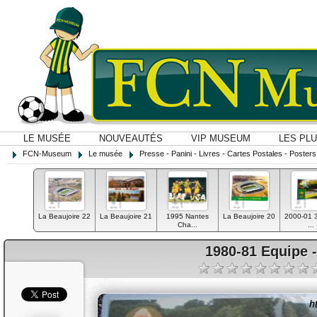
LE MUSÉE
NOUVEAUTÉS
VIP MUSEUM
LES PL
FCN-Museum
Le musée
Presse - Panini - Livres - Cartes Postales - Posters O
La Beaujoire 22
La Beaujoire 21
1995 Nantes
La Beaujoire 20
2000-01 
Cha...
...
1980-81 Equipe -