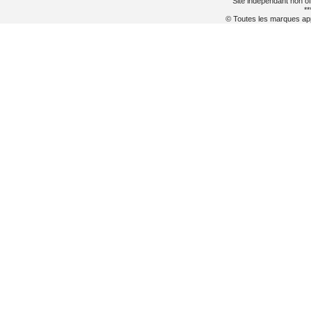
Site indépendant non of
**
© Toutes les marques appa