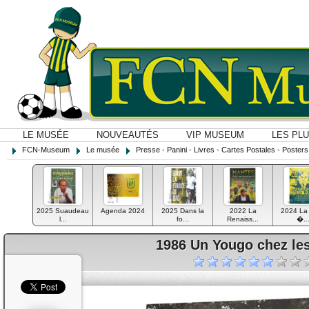
LE MUSÉE
NOUVEAUTÉS
VIP MUSEUM
LES PL
FCN-Museum
Le musée
Presse - Panini - Livres - Cartes Postales - Posters O
2025 Suaudeau
Agenda 2024
2025 Dans la
2022 La
2024 La 
l...
fo...
Renaiss...
�..
1986 Un Yougo chez le