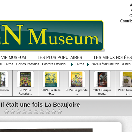
A
C
Contri
VIP MUSEUM
LES PLUS POPULAIRES
LES MIEUX NOTÉES
i - Livres - Cartes Postales - Posters Officiels...
Livres
2024 Il était une fois La Beau
ans la
2022 La
2024 La Belle
2024 La grande
2024 Saupin
2016 Mém
...
Renaiss...
�...
...
mon...
d...
Il était une fois La Beaujoire