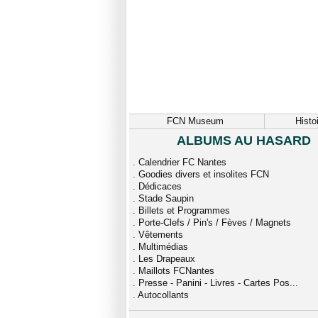
FCN Museum
Histo
ALBUMS AU HASARD
.
Calendrier FC Nantes
.
Goodies divers et insolites FCN
.
Dédicaces
.
Stade Saupin
.
Billets et Programmes
.
Porte-Clefs / Pin's / Fèves / Magnets
.
Vêtements
.
Multimédias
.
Les Drapeaux
.
Maillots FCNantes
.
Presse - Panini - Livres - Cartes Pos...
.
Autocollants