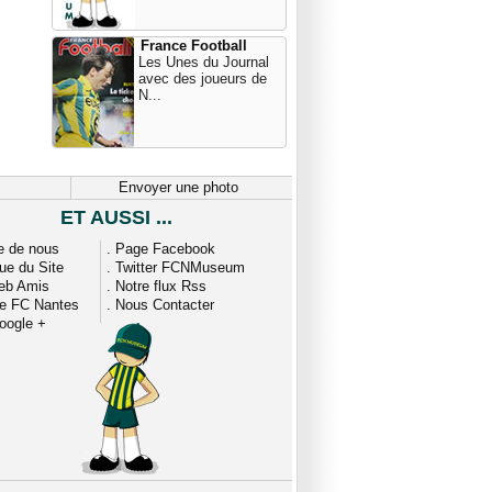
France Football
Les Unes du Journal
avec des joueurs de
N...
Envoyer une photo
ET AUSSI ...
e de nous
.
Page Facebook
que du Site
.
Twitter FCNMuseum
eb Amis
.
Notre flux Rss
ue FC Nantes
.
Nous Contacter
oogle +