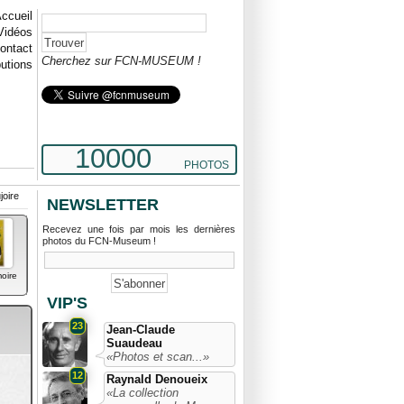
ccueil
Vidéos
ontact
Cherchez sur FCN-MUSEUM !
butions
10000
PHOTOS
joire
NEWSLETTER
Recevez une fois par mois les dernières
photos du FCN-Museum !
oire
VIP'S
23
Jean-Claude
Suaudeau
«Photos et scan...»
12
Raynald Denoueix
«La collection