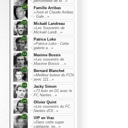
personnelle de M...»
18
Famille Arribas
«José et Claude Arribas
- Gale...»
33
Mickaël Landreau
«Les Souvenirs de
Mickaël Landr...»
11
Patrice Loko
«Patrice Loko - Cette
galerie a...»
12
Maxime Bossis
«Les souvenirs de
Maxime Bossis ...»
15
Bernard Blanchet
«Meilleur buteur du FCN
avec 111...»
15
Jacky Simon
«73 buts en D1 avec le
FC Nantes...»
24
Olivier Quint
«Les souvenirs du FC
Nantes d'Ol...»
67
VIP en Vrac
«Dans cette super
catégorie, no...»