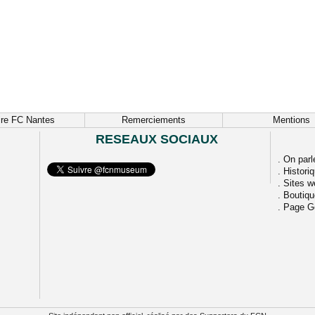
ire FC Nantes
Remerciements
Mentions
RESEAUX SOCIAUX
.
On parl
.
Histori
.
Sites w
.
Boutiq
.
Page G