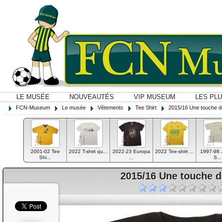
LE MUSÉE
NOUVEAUTÉS
VIP MUSEUM
LES PL
FCN-Museum
Le musée
Vêtements
Tee Shirt
2015/16 Une touche d
2001-02 Tee
2022 T-shirt qu...
2022-23 Europa
2022 Tee-shirt ...
1997-98 
Shi...
...
S...
2015/16 Une touche d