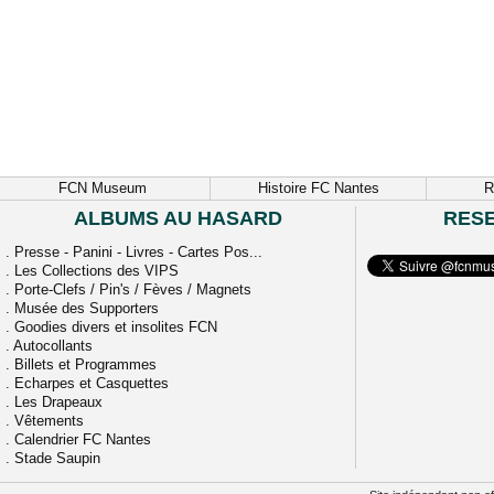
FCN Museum
Histoire FC Nantes
R
ALBUMS AU HASARD
RES
.
Presse - Panini - Livres - Cartes Pos...
.
Les Collections des VIPS
.
Porte-Clefs / Pin's / Fèves / Magnets
.
Musée des Supporters
.
Goodies divers et insolites FCN
.
Autocollants
.
Billets et Programmes
.
Echarpes et Casquettes
.
Les Drapeaux
.
Vêtements
.
Calendrier FC Nantes
.
Stade Saupin