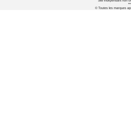
Site indépendant non of
**
© Toutes les marques appa