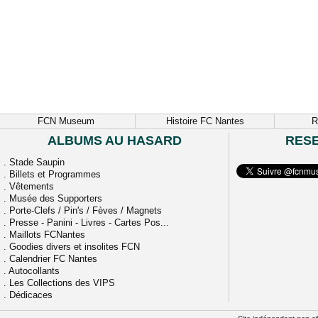
FCN Museum
Histoire FC Nantes
R
ALBUMS AU HASARD
RES
.
Stade Saupin
.
Billets et Programmes
.
Vêtements
.
Musée des Supporters
.
Porte-Clefs / Pin's / Fèves / Magnets
.
Presse - Panini - Livres - Cartes Pos...
.
Maillots FCNantes
.
Goodies divers et insolites FCN
.
Calendrier FC Nantes
.
Autocollants
.
Les Collections des VIPS
.
Dédicaces