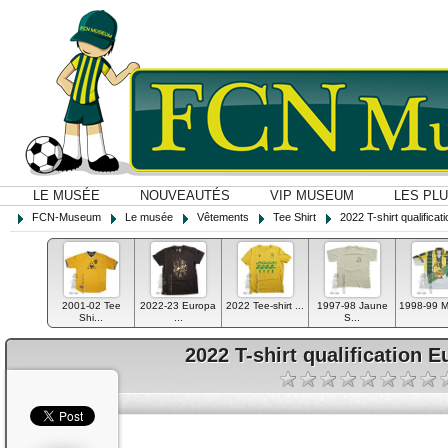
LE MUSÉE
NOUVEAUTÉS
VIP MUSEUM
LES PL
FCN-Museum
Le musée
Vêtements
Tee Shirt
2022 T-shirt qualifica
2001-02 Tee
2022-23 Europa
2022 Tee-shirt ...
1997-98 Jaune
1998-99 Mai
Shi...
...
S...
2022 T-shirt qualification 