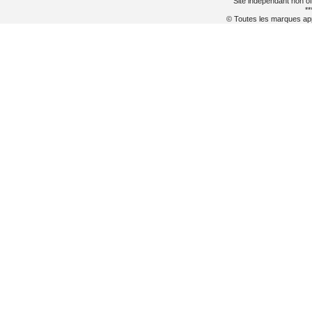
Site indépendant non of
**
© Toutes les marques appa