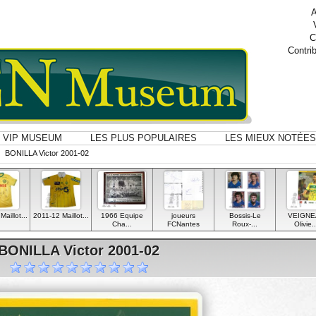
A
C
Contri
VIP MUSEUM
LES PLUS POPULAIRES
LES MIEUX NOTÉES
BONILLA Victor 2001-02
aillot...
2011-12 Maillot...
1966 Equipe
joueurs
Bossis-Le
VEIGNE
Cha...
FCNantes
Roux-...
Olivie..
BONILLA Victor 2001-02