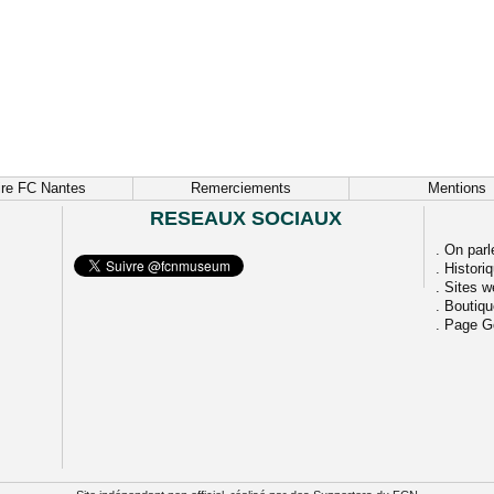
ire FC Nantes
Remerciements
Mentions
RESEAUX SOCIAUX
.
On parl
.
Histori
.
Sites w
.
Boutiq
.
Page G