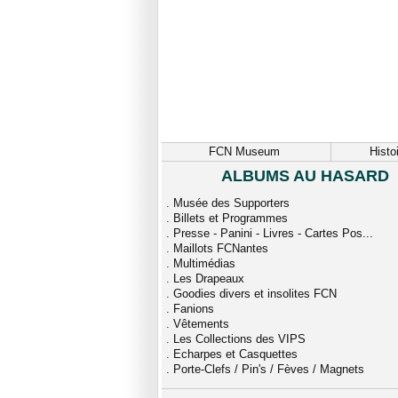
FCN Museum
Histo
ALBUMS AU HASARD
.
Musée des Supporters
.
Billets et Programmes
.
Presse - Panini - Livres - Cartes Pos...
.
Maillots FCNantes
.
Multimédias
.
Les Drapeaux
.
Goodies divers et insolites FCN
.
Fanions
.
Vêtements
.
Les Collections des VIPS
.
Echarpes et Casquettes
.
Porte-Clefs / Pin's / Fèves / Magnets