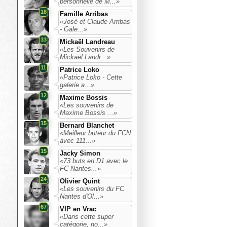
personnelle de M...»
18
Famille Arribas
«José et Claude Arribas
- Gale...»
33
Mickaël Landreau
«Les Souvenirs de
Mickaël Landr...»
11
Patrice Loko
«Patrice Loko - Cette
galerie a...»
12
Maxime Bossis
«Les souvenirs de
Maxime Bossis ...»
15
Bernard Blanchet
«Meilleur buteur du FCN
avec 111...»
15
Jacky Simon
«73 buts en D1 avec le
FC Nantes...»
24
Olivier Quint
«Les souvenirs du FC
Nantes d'Ol...»
67
VIP en Vrac
«Dans cette super
catégorie, no...»