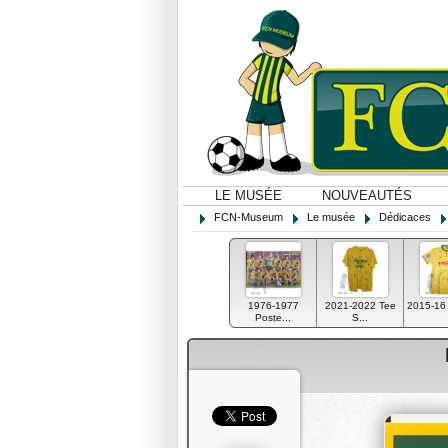
LE MUSÉE
NOUVEAUTÉS
FCN-Museum
Le musée
Dédicaces
1976-1977
2021-2022 Tee
2015-16 M
Poste...
S...