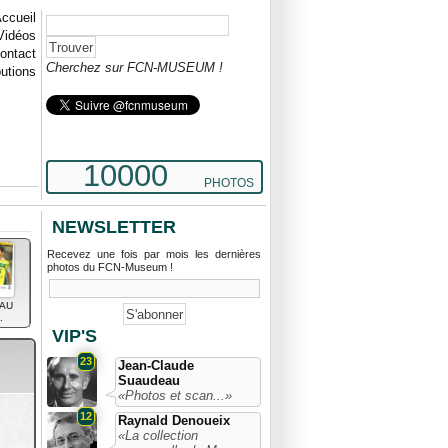
ccueil
Vidéos
ontact
Cherchez sur FCN-MUSEUM !
butions
10000
PHOTOS
NEWSLETTER
Recevez une fois par mois les dernières
photos du FCN-Museum !
AU
.
VIP'S
23
Jean-Claude
Suaudeau
«Photos et scan...»
12
Raynald Denoueix
«La collection