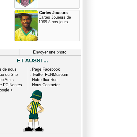
Cartes Joueurs
Cartes Joueurs de
1969 à nos jours.
Envoyer une photo
ET AUSSI ...
e de nous
.
Page Facebook
que du Site
.
Twitter FCNMuseum
eb Amis
.
Notre flux Rss
ue FC Nantes
.
Nous Contacter
oogle +