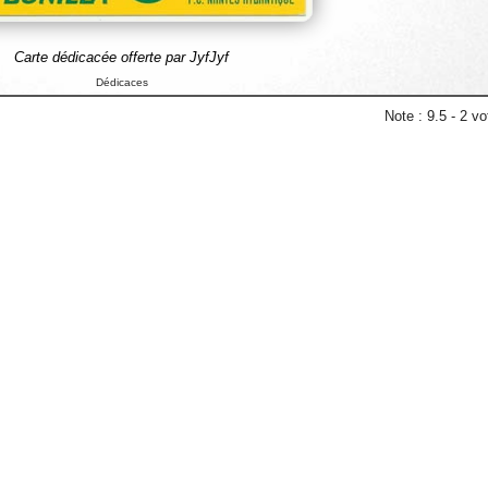
Carte dédicacée offerte par JyfJyf
Dédicaces
Note :
9.5
-
2
vot