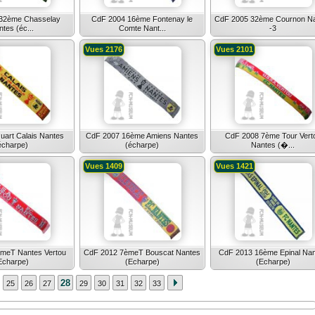
32ème Chasselay
CdF 2004 16ème Fontenay le
CdF 2005 32ème Cournon N
tes (éc...
Comte Nant...
-3
Vues 2176
Vues 2101
art Calais Nantes
CdF 2007 16ème Amiens Nantes
CdF 2008 7ème Tour Vert
écharpe)
(écharpe)
Nantes (�...
Vues 1409
Vues 1421
meT Nantes Vertou
CdF 2012 7èmeT Bouscat Nantes
CdF 2013 16ème Epinal Na
Echarpe)
(Echarpe)
(Echarpe)
28
25
26
27
29
30
31
32
33