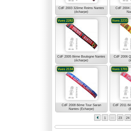
CdF 2003 32ème Reims Nantes
CdF 2004 
(écharpe)
Nan
Vues 2282
Vues 2233
CdF 2005 8ème Boulogne Nantes
CdF 2006 Qu
(écharpe)
(
Vues 2134
Vues 1701
CdF 2008 8ème Tour Saran
CdF 2011 8è
Nantes (Echarpe)
(
...
1
23
24