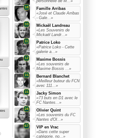
personnelle de M...»
18
Famille Arribas
antes
«José et Claude Arribas
- Gale...»
33
Mickaël Landreau
«Les Souvenirs de
Mickaël Landr...»
11
Patrice Loko
«Patrice Loko - Cette
galerie a...»
12
Maxime Bossis
ou
«Les souvenirs de
Maxime Bossis ...»
15
Bernard Blanchet
«Meilleur buteur du FCN
avec 111...»
15
Jacky Simon
«73 buts en D1 avec le
FC Nantes...»
24
Olivier Quint
ntes
«Les souvenirs du FC
Nantes d'Ol...»
67
VIP en Vrac
«Dans cette super
catégorie, no...»