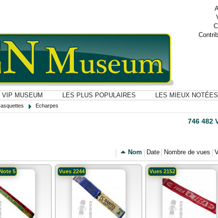
A
C
Contri
VIP MUSEUM
LES PLUS POPULAIRES
LES MIEUX NOTÉES
Casquettes
Echarpes
746 482 
Nom
Date
Nombre de vues
V
Note 5
Vues 2244
Vues 2152