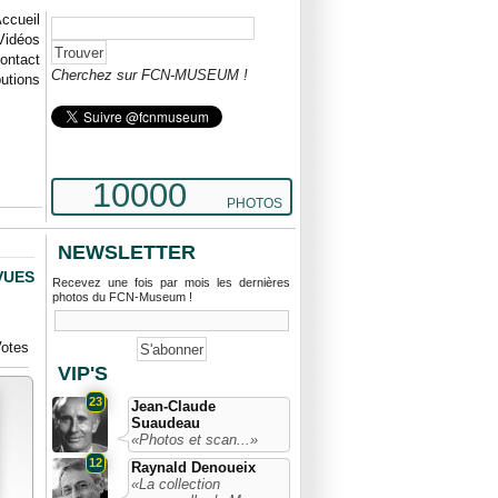
ccueil
Vidéos
ontact
Cherchez sur FCN-MUSEUM !
butions
10000
PHOTOS
NEWSLETTER
VUES
Recevez une fois par mois les dernières
photos du FCN-Museum !
otes
VIP'S
23
Jean-Claude
Suaudeau
«Photos et scan...»
12
Raynald Denoueix
«La collection