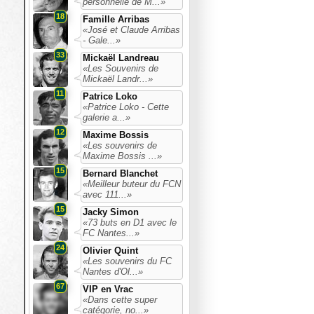
personnelle de M...»
18
Famille Arribas
«José et Claude Arribas
- Gale...»
33
Mickaël Landreau
«Les Souvenirs de
Mickaël Landr...»
11
Patrice Loko
«Patrice Loko - Cette
galerie a...»
12
Maxime Bossis
«Les souvenirs de
Maxime Bossis ...»
15
Bernard Blanchet
«Meilleur buteur du FCN
avec 111...»
15
Jacky Simon
«73 buts en D1 avec le
FC Nantes...»
24
Olivier Quint
«Les souvenirs du FC
Nantes d'Ol...»
67
VIP en Vrac
«Dans cette super
catégorie, no...»