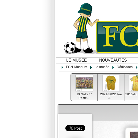
LE MUSÉE
NOUVEAUTÉS
FCN-Museum
Le musée
Dédicaces
1976-1977
2021-2022 Tee
2015-16 M
Poste...
S...