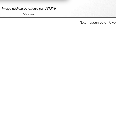
Image dédicacée offerte par JYfJYF
Dédicaces
Note :
aucun vote
-
0
vot