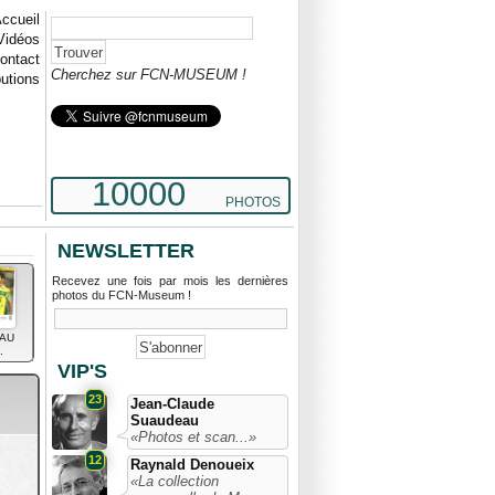
ccueil
Vidéos
ontact
Cherchez sur FCN-MUSEUM !
butions
10000
PHOTOS
NEWSLETTER
Recevez une fois par mois les dernières
photos du FCN-Museum !
AU
.
VIP'S
23
Jean-Claude
Suaudeau
«Photos et scan...»
12
Raynald Denoueix
«La collection