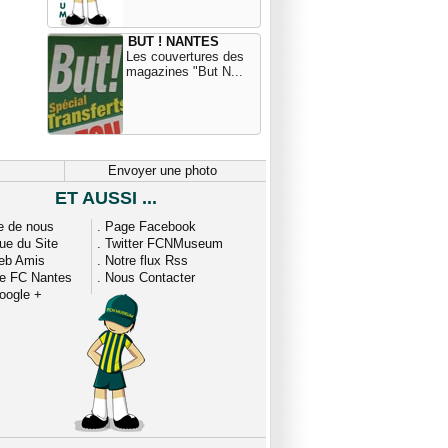
BUT ! NANTES
Les couvertures des
magazines "But N...
Envoyer une photo
ET AUSSI ...
e de nous
.
Page Facebook
que du Site
.
Twitter FCNMuseum
eb Amis
.
Notre flux Rss
ue FC Nantes
.
Nous Contacter
oogle +