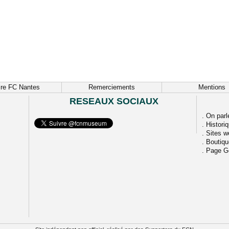
ire FC Nantes
Remerciements
Mentions
RESEAUX SOCIAUX
.
On parl
.
Histori
.
Sites w
.
Boutiq
.
Page G