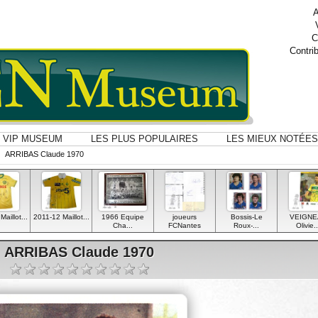
A
C
Contri
VIP MUSEUM
LES PLUS POPULAIRES
LES MIEUX NOTÉES
ARRIBAS Claude 1970
aillot...
2011-12 Maillot...
1966 Equipe
joueurs
Bossis-Le
VEIGNE
Cha...
FCNantes
Roux-...
Olivie..
ARRIBAS Claude 1970