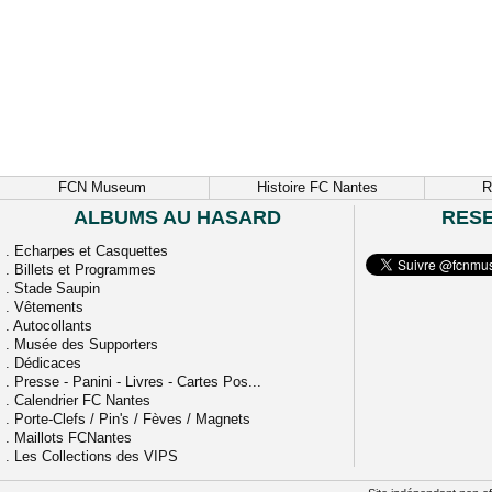
FCN Museum
Histoire FC Nantes
R
ALBUMS AU HASARD
RES
.
Echarpes et Casquettes
.
Billets et Programmes
.
Stade Saupin
.
Vêtements
.
Autocollants
.
Musée des Supporters
.
Dédicaces
.
Presse - Panini - Livres - Cartes Pos...
.
Calendrier FC Nantes
.
Porte-Clefs / Pin's / Fèves / Magnets
.
Maillots FCNantes
.
Les Collections des VIPS