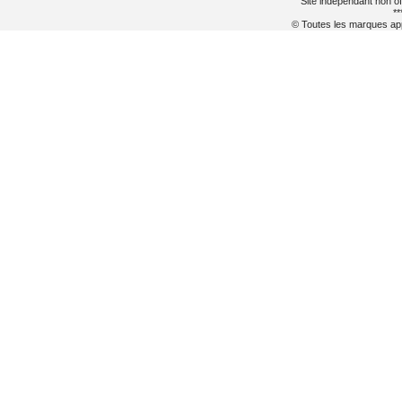
Site indépendant non of
**
© Toutes les marques appa