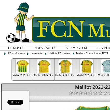
LE MUSÉE
NOUVEAUTÉS
VIP MUSEUM
LES PL
FCN-Museum
Le musée
Maillots FCNantes
Maillots Championnat FCN
Maillot 2020-21 d
Maillot 2025-26 c
Maillot 2021-22 e
Maillot 2025-26 b
Maillot 202
Maillot 2021-2