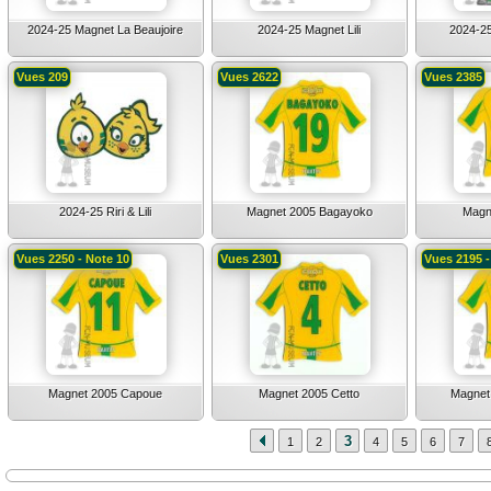
2024-25 Magnet La Beaujoire
2024-25 Magnet Lili
2024-2
Vues 209
Vues 2622
Vues 2385
2024-25 Riri & Lili
Magnet 2005 Bagayoko
Magn
Vues 2250 - Note 10
Vues 2301
Vues 2195 -
Magnet 2005 Capoue
Magnet 2005 Cetto
Magnet
3
1
2
4
5
6
7