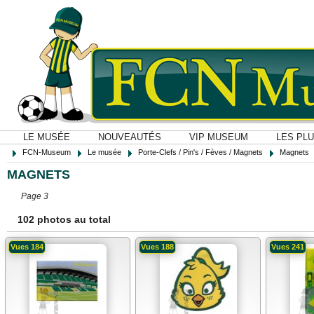
LE MUSÉE
NOUVEAUTÉS
VIP MUSEUM
LES PL
FCN-Museum
Le musée
Porte-Clefs / Pin's / Fèves / Magnets
Magnets
MAGNETS
Page 3
102 photos au total
Vues 184
Vues 188
Vues 241