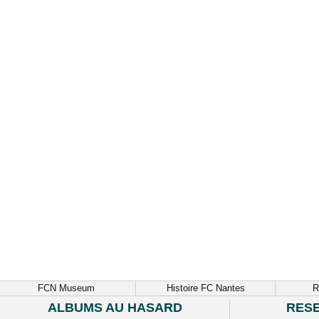
FCN Museum
Histoire FC Nantes
R
ALBUMS AU HASARD
RES