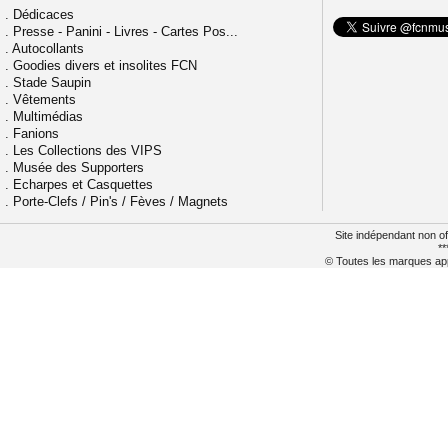
.
Dédicaces
.
Presse - Panini - Livres - Cartes Pos...
.
Autocollants
.
Goodies divers et insolites FCN
.
Stade Saupin
.
Vêtements
.
Multimédias
.
Fanions
.
Les Collections des VIPS
.
Musée des Supporters
.
Echarpes et Casquettes
.
Porte-Clefs / Pin's / Fèves / Magnets
Site indépendant non of
**
© Toutes les marques appa