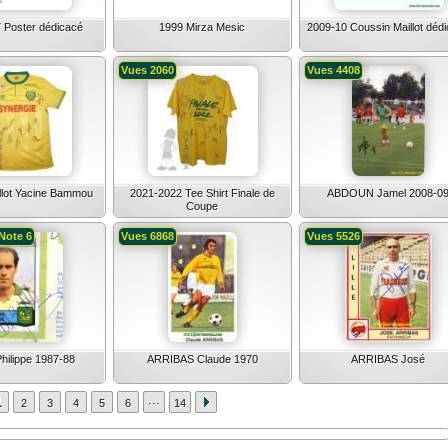
 Poster dédicacé
1999 Mirza Mesic
2009-10 Coussin Maillot déd
Vues 2060
Vues 4408
llot Yacine Bammou
2021-2022 Tee Shirt Finale de
ABDOUN Jamel 2008-0
Coupe
Note 6
Vues 6868
Vues 5526
Philippe 1987-88
ARRIBAS Claude 1970
ARRIBAS José
...
1
2
3
4
5
6
14