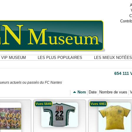
A
C
Contri
VIP MUSEUM
LES PLUS POPULAIRES
LES MIEUX NOTÉES
654 111
s joueurs actuels ou passés du FC Nantes
Nom
Date
Nombre de vues
V
Vues 5649
Vues 4461