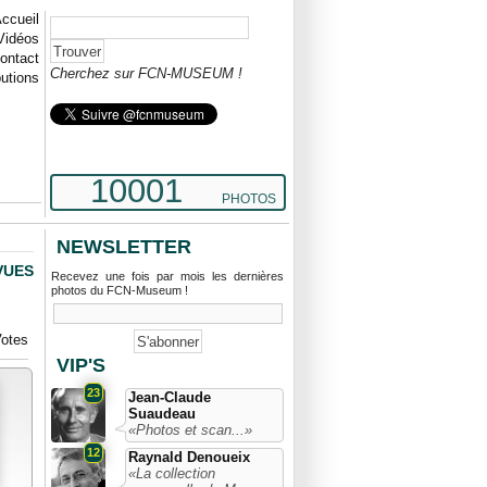
ccueil
Vidéos
ontact
Cherchez sur FCN-MUSEUM !
butions
10001
PHOTOS
NEWSLETTER
 VUES
Recevez une fois par mois les dernières
photos du FCN-Museum !
otes
VIP'S
23
Jean-Claude
Suaudeau
«Photos et scan...»
12
Raynald Denoueix
«La collection