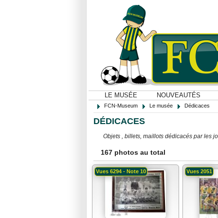
LE MUSÉE
NOUVEAUTÉS
FCN-Museum
Le musée
Dédicaces
DÉDICACES
Objets , billets, maillots dédicacés par le
167 photos au total
Vues 6294 - Note 10
Vues 2051