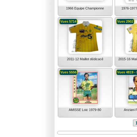
1966 Equipe Championne
1976-1977
Vues 5714
Vues 2902
2011-12 Maillot dédicacé
2015-16 Mai
Vues 5556
Vues 4819 - 
AMISSE Loic 1979-80
Anziani 