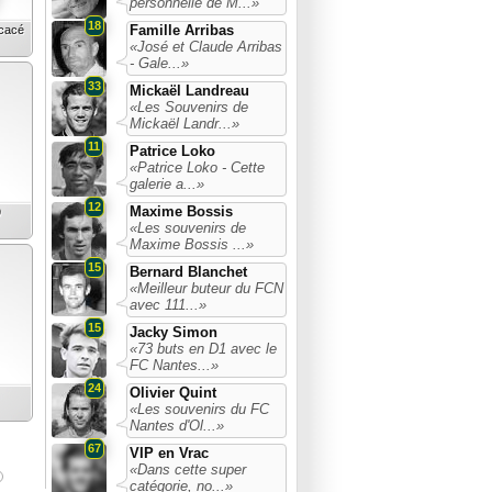
personnelle de M...»
18
Famille Arribas
icacé
«José et Claude Arribas
- Gale...»
33
Mickaël Landreau
«Les Souvenirs de
Mickaël Landr...»
11
Patrice Loko
«Patrice Loko - Cette
galerie a...»
12
Maxime Bossis
9
«Les souvenirs de
Maxime Bossis ...»
15
Bernard Blanchet
«Meilleur buteur du FCN
avec 111...»
15
Jacky Simon
«73 buts en D1 avec le
FC Nantes...»
24
Olivier Quint
«Les souvenirs du FC
Nantes d'Ol...»
67
VIP en Vrac
«Dans cette super
catégorie, no...»