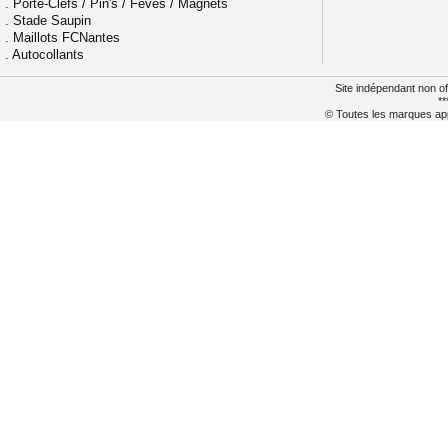
.
Porte-Clefs / Pin's / Fèves / Magnets
.
Stade Saupin
.
Maillots FCNantes
.
Autocollants
Site indépendant non of
**
© Toutes les marques appa