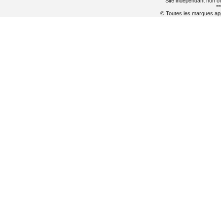
Site indépendant non of
**
© Toutes les marques appa