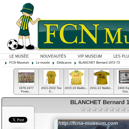
LE MUSÉE
NOUVEAUTÉS
VIP MUSEUM
LES PL
FCN-Museum
Le musée
Dédicaces
BLANCHET Bernard 1972-73
1976-1977
2021-2022 Tee
2015-16 Maillot...
2011-12 Maillot...
1966 Eq
Poste...
S...
Cha.
BLANCHET Bernard 1