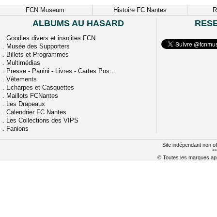
FCN Museum
Histoire FC Nantes
R
ALBUMS AU HASARD
RES
.
Goodies divers et insolites FCN
.
Musée des Supporters
.
Billets et Programmes
.
Multimédias
.
Presse - Panini - Livres - Cartes Pos...
.
Vêtements
.
Echarpes et Casquettes
.
Maillots FCNantes
.
Les Drapeaux
.
Calendrier FC Nantes
.
Les Collections des VIPS
.
Fanions
Site indépendant non of
**
© Toutes les marques appa