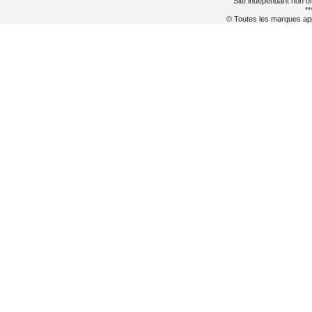
Site indépendant non of
**
© Toutes les marques appa