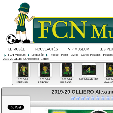
LE MUSÉE
NOUVEAUTÉS
VIP MUSEUM
LES PL
FCN-Museum
Le musée
Presse - Panini - Livres - Cartes Postales - Posters O
2019-20 OLLIERO Alexandre (Cards)
2025-26
2025-26
2025-26
2025-26 ABLINE
2025-
LEPENAN...
LEROUX ...
GUIRASS...
...
MWANGA
2019-20 OLLIERO Alexand