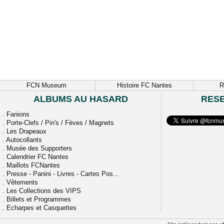
FCN Museum
Histoire FC Nantes
R
ALBUMS AU HASARD
RES
.
Fanions
.
Porte-Clefs / Pin's / Fèves / Magnets
.
Les Drapeaux
.
Autocollants
.
Musée des Supporters
.
Calendrier FC Nantes
.
Maillots FCNantes
.
Presse - Panini - Livres - Cartes Pos...
.
Vêtements
.
Les Collections des VIPS
.
Billets et Programmes
.
Echarpes et Casquettes