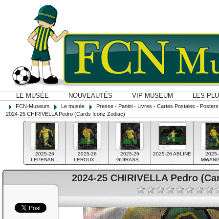
LE MUSÉE
NOUVEAUTÉS
VIP MUSEUM
LES PL
FCN-Museum
Le musée
Presse - Panini - Livres - Cartes Postales - Posters O
2024-25 CHIRIVELLA Pedro (Cards Iconz Zodiac)
2025-26
2025-26
2025-26
2025-26 ABLINE
2025-
LEPENAN...
LEROUX ...
GUIRASS...
...
MWANGA
2024-25 CHIRIVELLA Pedro (Car