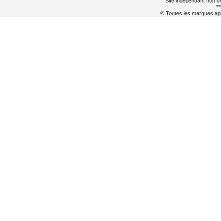
Site indépendant non of
**
© Toutes les marques appa