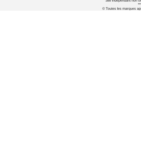
Site indépendant non of
**
© Toutes les marques appa