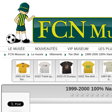
LE MUSÉE
NOUVEAUTÉS
VIP MUSEUM
LES PL
FCN-Museum
Le musée
Vêtements
Tee Shirt
1999-2000 100% Nant
2001-02 Tee
2022 T-shirt qu...
2022-23 Europa
2022 Tee-shirt ...
1997-98 
Shi...
...
S...
1999-2000 100% Na