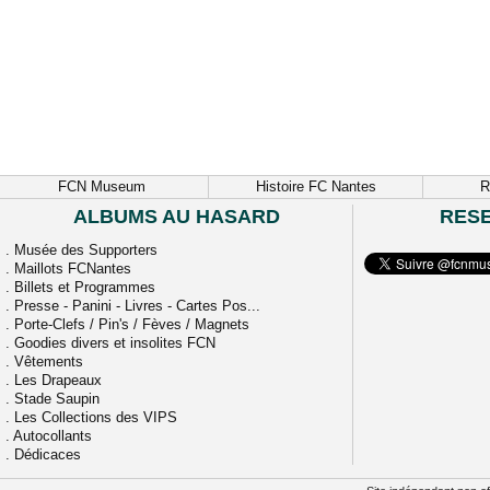
FCN Museum
Histoire FC Nantes
R
ALBUMS AU HASARD
RES
.
Musée des Supporters
.
Maillots FCNantes
.
Billets et Programmes
.
Presse - Panini - Livres - Cartes Pos...
.
Porte-Clefs / Pin's / Fèves / Magnets
.
Goodies divers et insolites FCN
.
Vêtements
.
Les Drapeaux
.
Stade Saupin
.
Les Collections des VIPS
.
Autocollants
.
Dédicaces